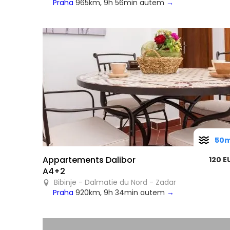
Praha
965km, 9h 56min autem
→
50
Appartements Dalibor
120 E
A4+2
Bibinje - Dalmatie du Nord - Zadar
Praha
920km, 9h 34min autem
→