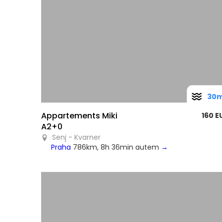
30
Appartements Miki
160 E
A2+0
Senj - Kvarner
Praha
786km, 8h 36min autem
→