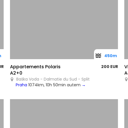
m
450m
Appartements Polaris
V
UR
200 EUR
A2+0
A
Baška Voda - Dalmatie du Sud - Split
Praha
1074km, 10h 50min autem
→