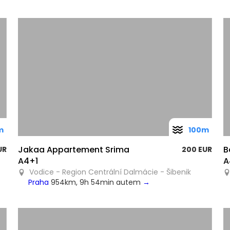
m
100m
Jakaa Appartement Srima
UR
200 EUR
A4+1
A
Vodice - Region Centrální Dalmácie - Šibenik
Praha
954km, 9h 54min autem
→