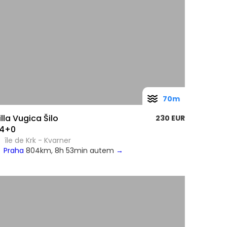
70m
illa Vugica Šilo
230 EUR
4+0
île de Krk - Kvarner
Praha
804km, 8h 53min autem
→