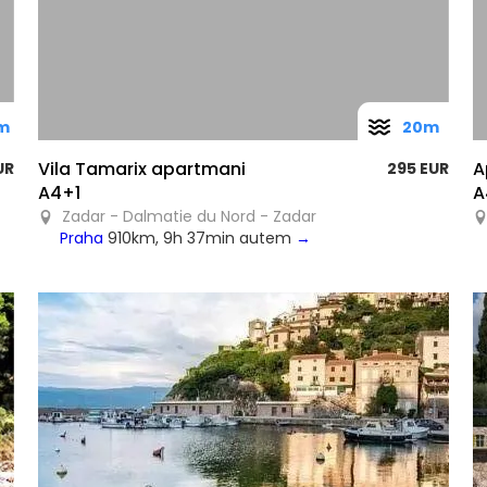
m
20m
Vila Tamarix apartmani
A
UR
295 EUR
A4+1
A
Zadar - Dalmatie du Nord - Zadar
Praha
910km, 9h 37min autem
→