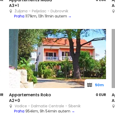
A3+1
A
Žuljana – Pelješac - Dubrovnik
Praha
1171km, 13h 11min autem
→
50m
Appartements Roko
A
UR
0 EUR
A2+0
A
Vodice - Dalmatie Centrale - Šibenik
Praha
954km, 9h 54min autem
→