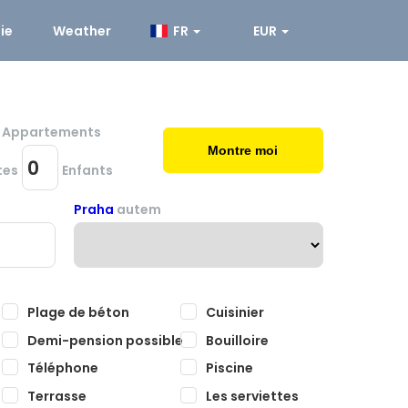
ie
Weather
FR
EUR
et Appartements
Montre moi
tes
Enfants
Praha
autem
Plage de béton
Cuisinier
Demi-pension possible
Bouilloire
Téléphone
Piscine
Terrasse
Les serviettes