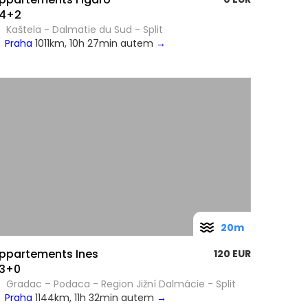
4+2
Kaštela - Dalmatie du Sud - Split
Praha
1011km, 10h 27min autem
→
20m
ppartements Ines
120 EUR
3+0
Gradac – Podaca - Region Jižní Dalmácie - Split
Praha
1144km, 11h 32min autem
→