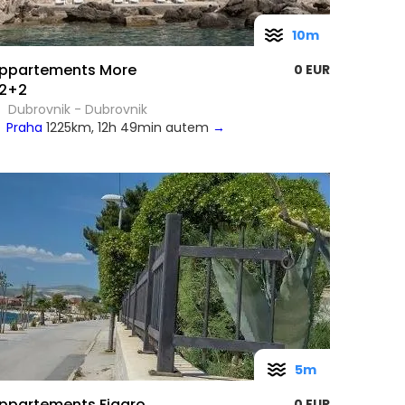
10m
ppartements More
0 EUR
2+2
Dubrovnik - Dubrovnik
Praha
1225km, 12h 49min autem
→
5m
ppartements Figaro
0 EUR