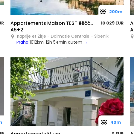
m
200m
Appartements Maison TEST ěščćřžýáíé
A
UR
10 029 EUR
A5+2
A
Kaprije et Žirje - Dalmatie Centrale - Šibenik
Praha
1012km, 12h 54min autem
→
m
40m
Appartements Musa
A
UR
0 EUR