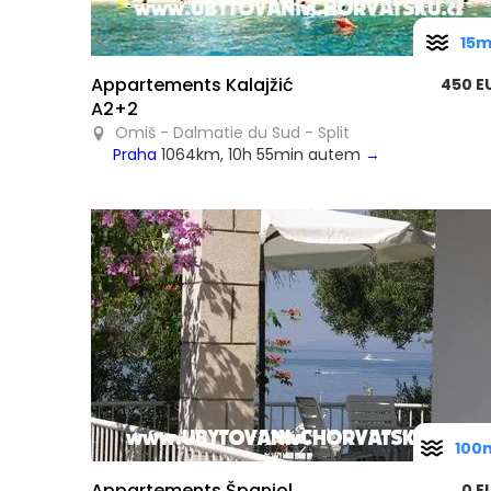
15
Appartements Kalajžić
450 E
A2+2
Omiš - Dalmatie du Sud - Split
Praha
1064km, 10h 55min autem
→
100
Appartements Španjol
0 E