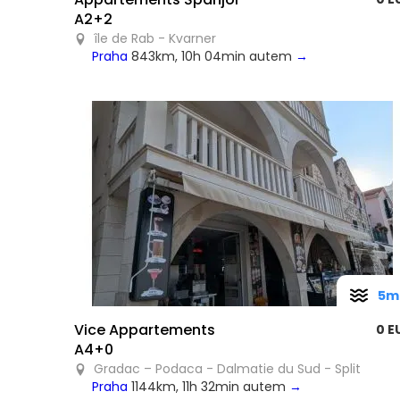
A2+2
île de Rab - Kvarner
Praha
843km, 10h 04min autem
→
5m
Vice Appartements
0 E
A4+0
Gradac – Podaca - Dalmatie du Sud - Split
Praha
1144km, 11h 32min autem
→