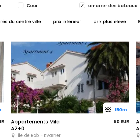
r
Cour
amarrer des bateaux
rès du centre ville
prix inférieur
prix plus élevé
m
150m
Appartements Mila
A
UR
80 EUR
A2+0
A
île de Rab - Kvarner