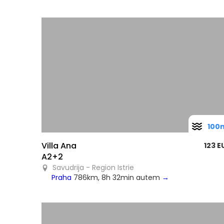
100
Villa Ana
123 E
A2+2
Savudrija - Region Istrie
Praha
786km, 8h 32min autem
→