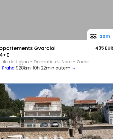
20m
ppartements Gvardiol
435 EUR
4+0
île de Ugljan - Dalmatie du Nord - Zadar
Praha
928km, 10h 22min autem
→