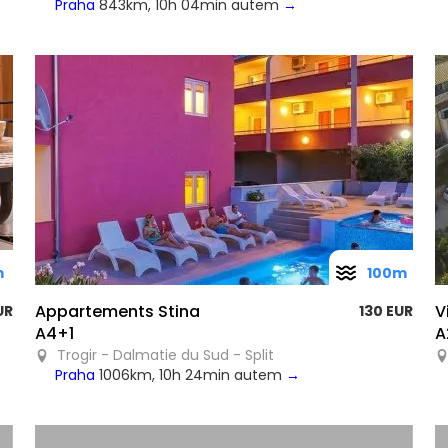
Praha
843km, 10h 04min autem
→
m
100m
Appartements Stina
V
UR
130 EUR
A4+1
A
Trogir - Dalmatie du Sud - Split
Praha
1006km, 10h 24min autem
→