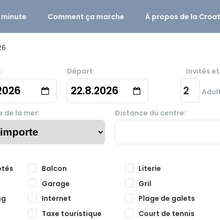
 minute
Comment ça marche
À propos de la Croat
26
:
Départ:
Invités 
2026
22.8.2026
Adul
 de la mer:
Distance du centre:
ptés
Balcon
Literie
Garage
Gril
ng
Internet
Plage de galets
Taxe touristique
Court de tennis