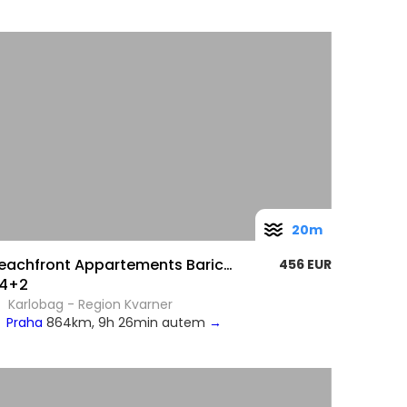
20m
Beachfront Appartements Baricevic wit
456 EUR
4+2
Karlobag - Region Kvarner
Praha
864km, 9h 26min autem
→