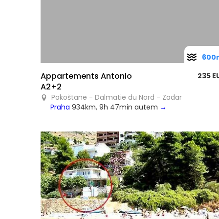
600
Appartements Antonio
235 E
A2+2
Pakoštane - Dalmatie du Nord - Zadar
Praha
934km, 9h 47min autem
→