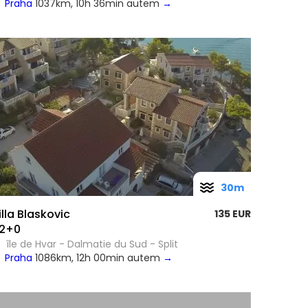
Praha
1037km, 10h 36min autem
→
30m
illa Blaskovic
135 EUR
2+0
île de Hvar - Dalmatie du Sud - Split
Praha
1086km, 12h 00min autem
→