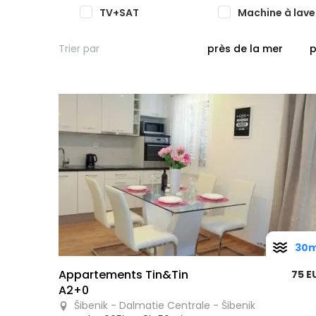
TV+SAT
Machine à lave
Trier par
près de la mer
p
30
Appartements Tin&Tin
75 E
A2+0
Šibenik - Dalmatie Centrale - Šibenik