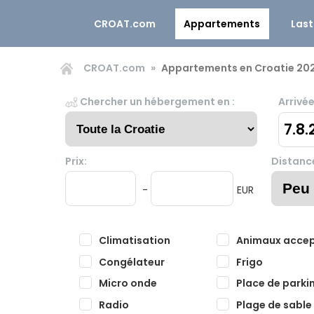
CROAT.com
Appartements
Last
CROAT.com
Appartements en Croatie 20
Chercher un hébergement en :
Arrivée
7.8.
Prix:
Distance
-
EUR
Climatisation
Animaux acce
Congélateur
Frigo
Micro onde
Place de parki
Radio
Plage de sable